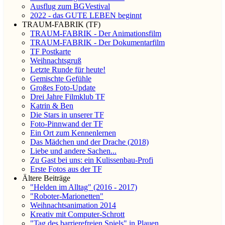
Ausflug zum BGVestival
2022 - das GUTE LEBEN beginnt
TRAUM-FABRIK (TF)
TRAUM-FABRIK - Der Animationsfilm
TRAUM-FABRIK - Der Dokumentarfilm
TF Postkarte
Weihnachtsgruß
Letzte Runde für heute!
Gemischte Gefühle
Großes Foto-Update
Drei Jahre Filmklub TF
Katrin & Ben
Die Stars in unserer TF
Foto-Pinnwand der TF
Ein Ort zum Kennenlernen
Das Mädchen und der Drache (2018)
Liebe und andere Sachen...
Zu Gast bei uns: ein Kulissenbau-Profi
Erste Fotos aus der TF
Ältere Beiträge
"Helden im Alltag" (2016 - 2017)
"Roboter-Marionetten"
Weihnachtsanimation 2014
Kreativ mit Computer-Schrott
"Tag des barrierefreien Spiels" in Plauen