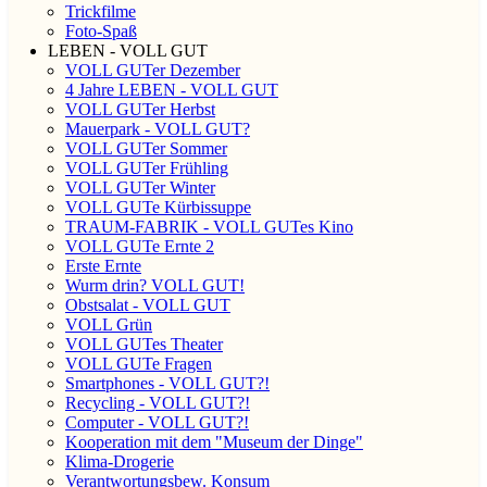
Trickfilme
Foto-Spaß
LEBEN - VOLL GUT
VOLL GUTer Dezember
4 Jahre LEBEN - VOLL GUT
VOLL GUTer Herbst
Mauerpark - VOLL GUT?
VOLL GUTer Sommer
VOLL GUTer Frühling
VOLL GUTer Winter
VOLL GUTe Kürbissuppe
TRAUM-FABRIK - VOLL GUTes Kino
VOLL GUTe Ernte 2
Erste Ernte
Wurm drin? VOLL GUT!
Obstsalat - VOLL GUT
VOLL Grün
VOLL GUTes Theater
VOLL GUTe Fragen
Smartphones - VOLL GUT?!
Recycling - VOLL GUT?!
Computer - VOLL GUT?!
Kooperation mit dem "Museum der Dinge"
Klima-Drogerie
Verantwortungsbew. Konsum